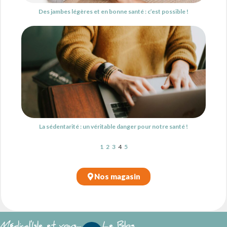
Des jambes légères et en bonne santé : c’est possible !
La sédentarité : un véritable danger pour notre santé !
1
2
3
4
5
Nos magasin
Médical'Isle et vous...
Le Blog