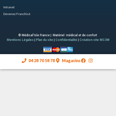
Intranet
Devenez Franchisé
© Médical’Isle France | Matériel médical et de confort
Mentions Légales
|
Plan du site
|
Confidentialité
|
Création site MC3W
04 28 70 58 78
Magasins