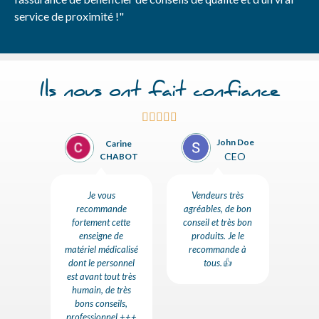
service de proximité !"
Ils nous ont fait confiance





John Doe
istine
Carine
CEO
illon
CHABOT
s très
Je vous
Vendeurs très
Accue
s et
recommande
agréables, de bon
dans
te de
fortement cette
conseil et très bon
e
je le
enseigne de
produits. Je le
per
nde
matériel médicalisé
recommande à
l'éc
t
dont le personnel
tous.👍
d
est avant tout très
c
humain, de très
d
bons conseils,
professionnel +++