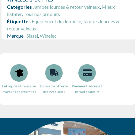
Catégories
Jambes lourdes & retour veineux
,
Mieux
habiter
,
Tous nos produits
Étiquettes
Equipement du domicile
,
Jambes lourdes &
retour veineux
Marque :
Sissel
,
Winelec
Entreprise Française
Livraison offerte
Paiement sécurisé
Magasins de proximités
dès 99€ d'achat
par carte bancaire