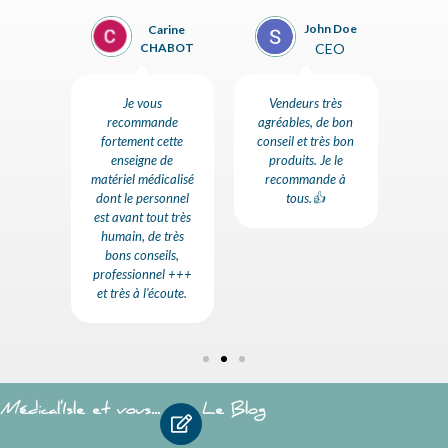
n Doe
Sylvie
Flora
EO
Goyon
GIROGUY
rès
Accueil chaleureux
Un accueil et des
Des p
e bon
dans un très bel
conseils
com
ès bon
espace. Le
exemplaires.
très
e le
personnel est à
Matériel de très
leur
e à
l'écoute et donne
très bonne qualité.
re
de précieux
Je recommande !!!
conseils. A
découvrir.
Médical'Isle et vous...
Le Blog