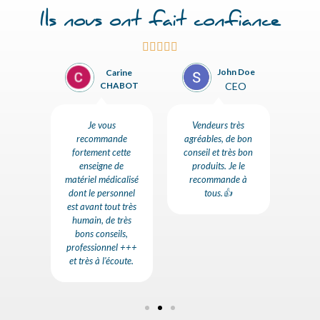
Ils nous ont fait confiance





John Doe
istine
Carine
CEO
illon
CHABOT
s très
Je vous
Vendeurs très
Accue
s et
recommande
agréables, de bon
dans
te de
fortement cette
conseil et très bon
e
je le
enseigne de
produits. Je le
per
nde
matériel médicalisé
recommande à
l'éc
t
dont le personnel
tous.👍
d
est avant tout très
c
humain, de très
d
bons conseils,
professionnel +++
et très à l'écoute.