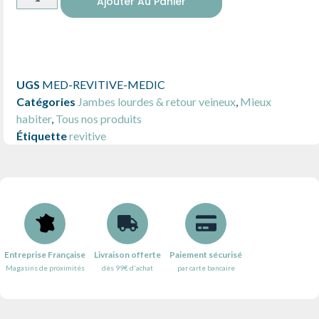
Ajouter Au Panier
UGS
MED-REVITIVE-MEDIC
Catégories
Jambes lourdes & retour veineux
,
Mieux
habiter
,
Tous nos produits
Étiquette
revitive
Entreprise Française
Livraison offerte
Paiement sécurisé
Magasins de proximités
dès 99€ d'achat
par carte bancaire