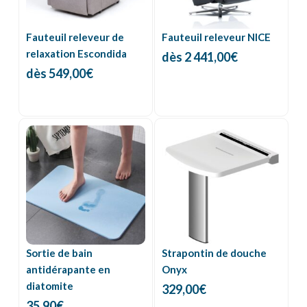
Fauteuil releveur de
Fauteuil releveur NICE
relaxation Escondida
dès
2 441,00
€
dès
549,00
€
Sortie de bain
Strapontin de douche
antidérapante en
Onyx
diatomite
329,00
€
35,90
€