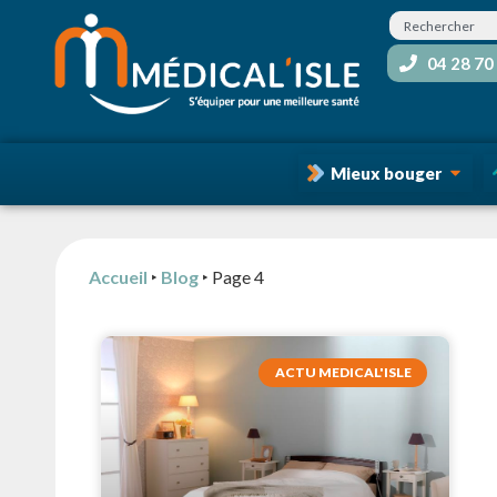
04 28 70
Mieux bouger
Accueil
‣
Blog
‣
Page 4
ACTU MEDICAL'ISLE