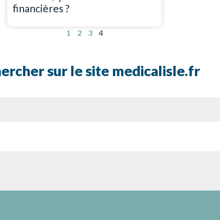
financières ?
1
2
3
4
ercher sur le site medicalisle.fr