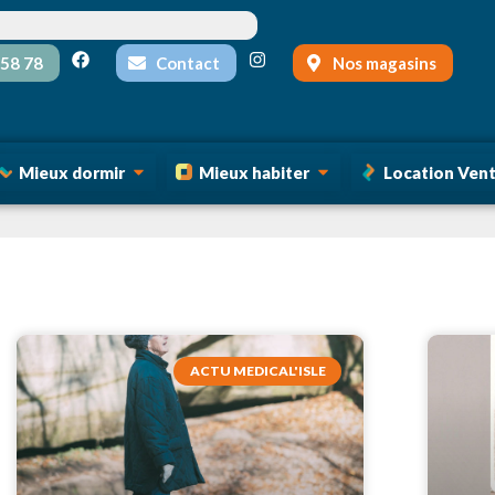
 58 78
Contact
Nos magasins
Mieux dormir
Mieux habiter
Location Vente
ACTU MEDICAL'ISLE