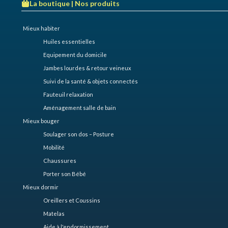
La boutique | Nos produits ​
Mieux habiter
Huiles essentielles
Equipement du domicile
Jambes lourdes & retour veineux
Suivi de la santé & objets connectés
Fauteuil relaxation
Aménagement salle de bain
Mieux bouger
Soulager son dos – Posture
Mobilité
Chaussures
Porter son Bébé
Mieux dormir
Oreillers et Coussins
Matelas
Aide à l'endormissement