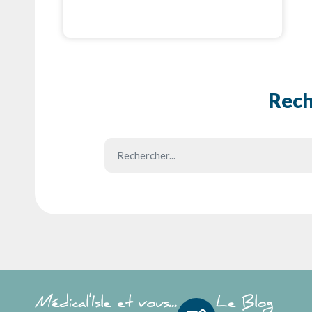
Rech
Médical'Isle et vous...
Le Blog