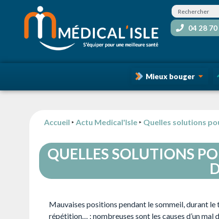
04 28 70
Mieux bouger
Accueil
‣
Actu Medical'Isle
‣
Quelles solutions po
QUELLES SOLUTIONS PO
D
Mauvaises positions pendant le sommeil, durant le tr
répétition… ; nombreuses sont les causes d’un mal de 