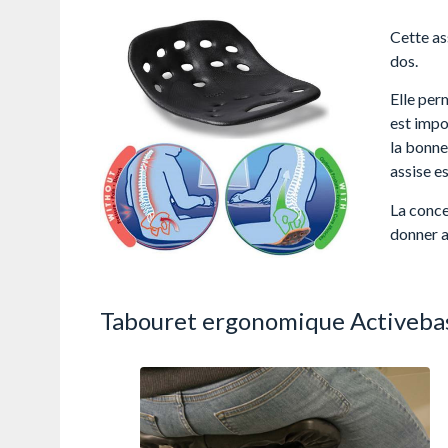
Cette as
dos.
Elle per
est impo
la bonne
assise e
La conce
donner a
Tabouret ergonomique Activeba