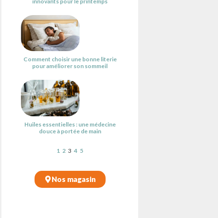
innovants pour le printemps
Comment choisir une bonne literie
pour améliorer son sommeil
Huiles essentielles : une médecine
douce à portée de main
1
2
3
4
5
Nos magasin