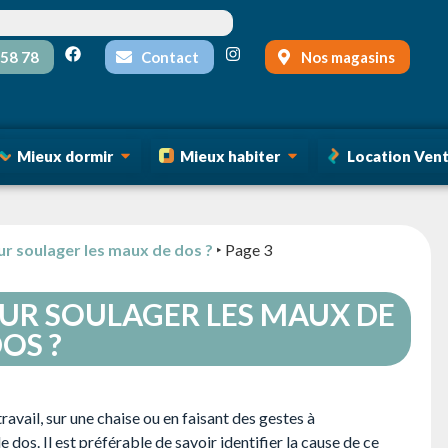
 58 78
Contact
Nos magasins
Mieux dormir
Mieux habiter
Location Vente
ur soulager les maux de dos ?
‣
Page 3
UR SOULAGER LES MAUX DE
OS ?
avail, sur une chaise ou en faisant des gestes à
dos. Il est préférable de savoir identifier la cause de ce