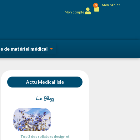
Mon panier
0
Mon compte
 de matériel médical
Actu Medical'Isle
Le Blog
Top 3 des rollators design et