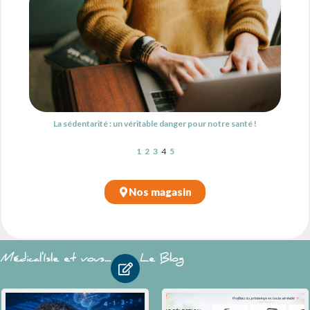
La sédentarité : un véritable danger pour notre santé !
1
2
3
4
5
Nos magasin
Médical'Isle et vous...
Le Blog