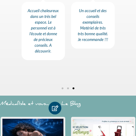
rès
Accueil chaleureux
Un accueil et des
Des p
e bon
dans un très bel
conseils
com
ès bon
espace. Le
exemplaires.
très
e le
personnel est à
Matériel de très
leur
e à
l'écoute et donne
très bonne qualité.
re
de précieux
Je recommande !!!
conseils. A
découvrir.
Médical'Isle et vous...
Le Blog