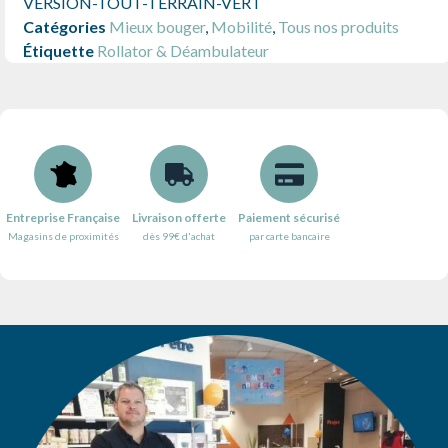
VERSION-TOUT-TERRAIN-VERT
Catégories
Mieux bouger
,
Mobilité
,
Tous nos produits
Étiquette
Rollator & Déambulateur
Entreprise Française
Livraison offerte
Paiement sécurisé
Magasins de proximités
dès 99€ d'achat
par carte bancaire