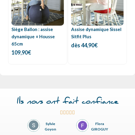
Siège Ballon : assise
Assise dynamique Sissel
dynamique + Housse
Sitfit Plus
65cm
dès
44,90
€
109,90
€
Ils nous ont fait confiance





n Doe
Sylvie
Flora
EO
Goyon
GIROGUY